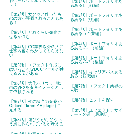
ものをじっと見つめてしま
【第1話】ポートフォリオあ
う！
るある1（前編）
【第2話】サクッと作ったも
【第2話】ポートフォリオあ
のの方が評価されることもあ
るある1（後編）
る！
【第3話】ポートフォリオあ
【第3話】どれくらい発光さ
るある（企業編）
せるか悩む
【第4話】ポートフォリオあ
【第4話】CG業界以外の人に
るある-2-1（前編）
仕事内容をわかってもらえな
い
【第5話】ポートフォリオあ
るある-2-2（後編）
【第5話】エフェクト作成に
はいろいろなDCCツールが使
【第6話】キャリアパスある
える必要がある
ある（転職編）
【第6話】大作ハリウッド映
【第7話】エフェクト業界の
画のVFXを参考イメージとし
人数
て依頼される
【第8話】ヒントを探す
【第7話】夜の該当の光彩が
Optical Flares(AE plugin)に
見える
【第9話】エフェクトデザイ
ナーへの道（最終話）
【第8話】遊びながらどうい
う風に作られているか考える
【第9話】映画やアニメでは