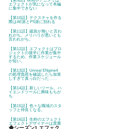
エフェクトが気になって本編
に集中できない
【第10話】テクスチャを作る
際はAE派とPS派に別れる
【第11話】緩急が無いと言わ
れがち。メリハリが悪いとも
言われがち。
【第12話】エフェクトはプロ
ジェクトの後半に作業が集中
するため、作業スケジュール
が短い。
【第13話】Unreal ENgine4
の処理負荷を確認したら加算
しすぎて真っ白だった……
【第14話】新しいツール、ハ
イエンドツールに興味もちが
ち
【第15話】色々な職域のスタ
ッフと仲良くなる。
【第16話】生粋のエフェクト
エフェクトデザイナーは貴重
◆シーズン1 エフェク