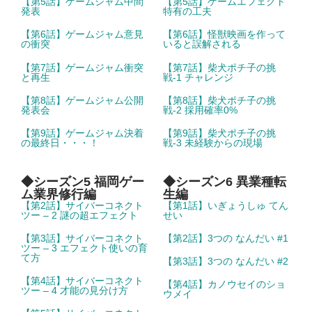
【第5話】ゲームジャム中間
【第5話】ゲームエフェクト
発表
特有の工夫
【第6話】ゲームジャム意見
【第6話】怪獣映画を作って
の衝突
いると誤解される
【第7話】ゲームジャム衝突
【第7話】柴犬ポチ子の挑
と再生
戦-1 チャレンジ
【第8話】ゲームジャム公開
【第8話】柴犬ポチ子の挑
発表会
戦-2 採用確率0%
【第9話】ゲームジャム決着
【第9話】柴犬ポチ子の挑
の最終日・・・！
戦-3 未経験からの現場
◆シーズン5 福岡ゲー
◆シーズン6 異業種転
ム業界修行編
生編
【第2話】サイバーコネクト
【第1話】いぎょうしゅ てん
ツー – 2 謎の超エフェクト
せい
【第3話】サイバーコネクト
【第2話】3つの なんだい #1
ツー – 3 エフェクト使いの育
て方
【第3話】3つの なんだい #2
【第4話】サイバーコネクト
【第4話】カノウセイのショ
ツー – 4 才能の見分け方
ウメイ