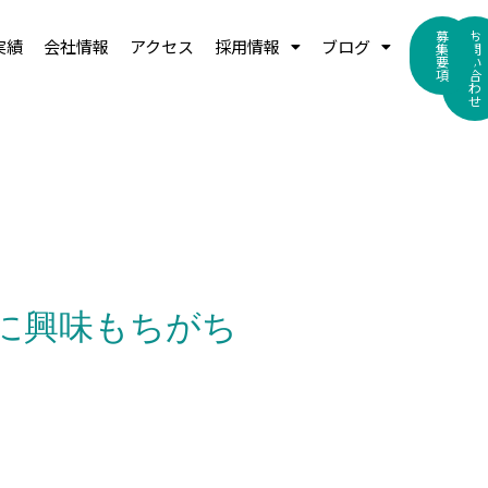
募
お
実績
会社情報
アクセス
採用情報
ブログ
集
問
要
い
項
合
わ
せ
に興味もちがち