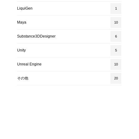
LiquiGen
1
Maya
10
Substance3DDesigner
6
Unity
5
Unreal Engine
10
その他
20