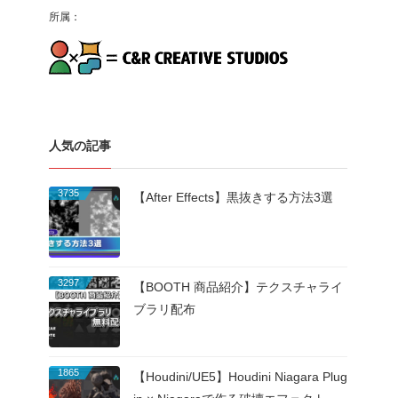
所属：
人気の記事
3735
【After Effects】黒抜きする方法3選
3297
【BOOTH 商品紹介】テクスチャライ
ブラリ配布
1865
【Houdini/UE5】Houdini Niagara Plug