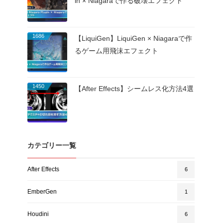
in × Niagaraで作る破壊エフェクト
1686
【LiquiGen】LiquiGen × Niagaraで作
るゲーム用飛沫エフェクト
1450
【After Effects】シームレス化方法4選
カテゴリー一覧
After Effects
6
EmberGen
1
Houdini
6