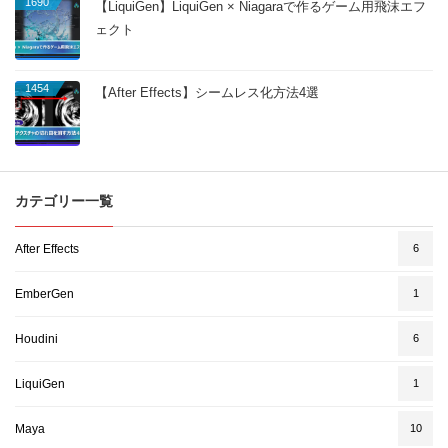
1690
【LiquiGen】LiquiGen × Niagaraで作るゲーム用飛沫エフ
ェクト
1454
【After Effects】シームレス化方法4選
カテゴリー一覧
After Effects
6
EmberGen
1
Houdini
6
LiquiGen
1
Maya
10