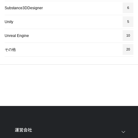
Substance3DDesigner
6
Unity
5
Unreal Engine
10
その他
20
運営会社