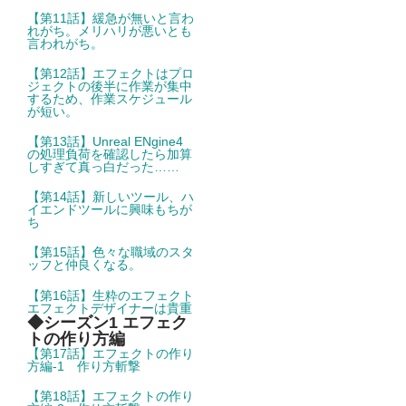
【第11話】緩急が無いと言わ
れがち。メリハリが悪いとも
言われがち。
【第12話】エフェクトはプロ
ジェクトの後半に作業が集中
するため、作業スケジュール
が短い。
【第13話】Unreal ENgine4
の処理負荷を確認したら加算
しすぎて真っ白だった……
【第14話】新しいツール、ハ
イエンドツールに興味もちが
ち
【第15話】色々な職域のスタ
ッフと仲良くなる。
【第16話】生粋のエフェクト
エフェクトデザイナーは貴重
◆シーズン1 エフェク
トの作り方編
【第17話】エフェクトの作り
方編-1 作り方斬撃
【第18話】エフェクトの作り