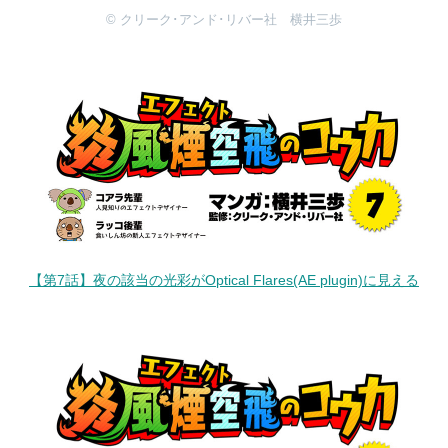
© クリーク･アンド･リバー社 横井三歩
【第7話】夜の該当の光彩がOptical Flares(AE plugin)に見える