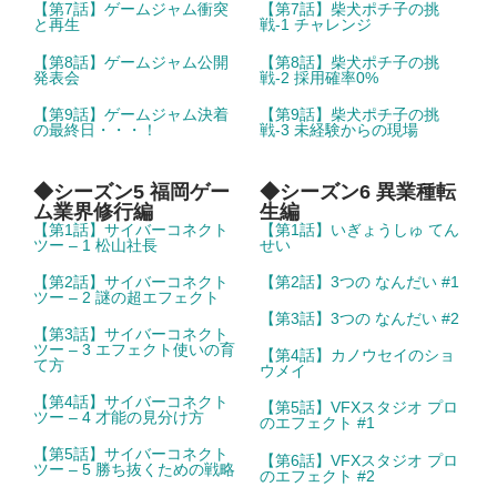
【第7話】ゲームジャム衝突
【第7話】柴犬ポチ子の挑
と再生
戦-1 チャレンジ
【第8話】ゲームジャム公開
【第8話】柴犬ポチ子の挑
発表会
戦-2 採用確率0%
【第9話】ゲームジャム決着
【第9話】柴犬ポチ子の挑
の最終日・・・！
戦-3 未経験からの現場
◆シーズン5 福岡ゲー
◆シーズン6 異業種転
ム業界修行編
生編
【第1話】サイバーコネクト
【第1話】いぎょうしゅ てん
ツー – 1 松山社長
せい
【第2話】サイバーコネクト
【第2話】3つの なんだい #1
ツー – 2 謎の超エフェクト
【第3話】3つの なんだい #2
【第3話】サイバーコネクト
ツー – 3 エフェクト使いの育
【第4話】カノウセイのショ
て方
ウメイ
【第4話】サイバーコネクト
【第5話】VFXスタジオ プロ
ツー – 4 才能の見分け方
のエフェクト #1
【第5話】サイバーコネクト
【第6話】VFXスタジオ プロ
ツー – 5 勝ち抜くための戦略
のエフェクト #2