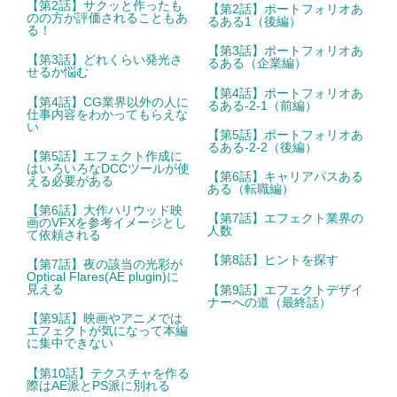
【第2話】サクッと作ったも
【第2話】ポートフォリオあ
のの方が評価されることもあ
るある1（後編）
る！
【第3話】ポートフォリオあ
【第3話】どれくらい発光さ
るある（企業編）
せるか悩む
【第4話】ポートフォリオあ
【第4話】CG業界以外の人に
るある-2-1（前編）
仕事内容をわかってもらえな
い
【第5話】ポートフォリオあ
るある-2-2（後編）
【第5話】エフェクト作成に
はいろいろなDCCツールが使
【第6話】キャリアパスある
える必要がある
ある（転職編）
【第6話】大作ハリウッド映
【第7話】エフェクト業界の
画のVFXを参考イメージとし
人数
て依頼される
【第8話】ヒントを探す
【第7話】夜の該当の光彩が
Optical Flares(AE plugin)に
見える
【第9話】エフェクトデザイ
ナーへの道（最終話）
【第9話】映画やアニメでは
エフェクトが気になって本編
に集中できない
【第10話】テクスチャを作る
際はAE派とPS派に別れる